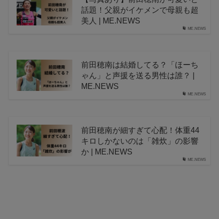
話題！父親がイケメンで母親も超
美人 | ME.NEWS
ME.NEWS
前田穂南は結婚してる？「ほーち
ゃん」と声援を送る男性は誰？ |
ME.NEWS
ME.NEWS
前田穂南が細すぎて心配！体重44
キロしかないのは「雑炊」の影響
か | ME.NEWS
ME.NEWS