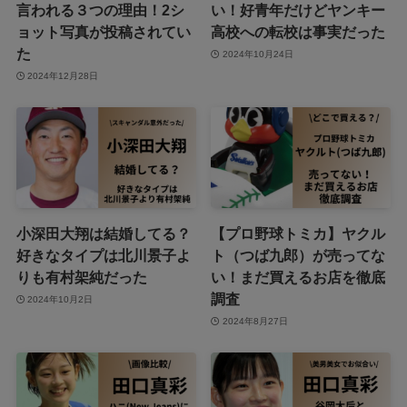
言われる３つの理由！2シ
い！好青年だけどヤンキー
ョット写真が投稿されてい
高校への転校は事実だった
た
2024年10月24日
2024年12月28日
小深田大翔は結婚してる？
【プロ野球トミカ】ヤクル
好きなタイプは北川景子よ
ト（つば九郎）が売ってな
りも有村架純だった
い！まだ買えるお店を徹底
調査
2024年10月2日
2024年8月27日