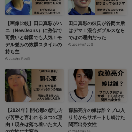
【画像比較】田口真彩がハ
田口真彩の彼氏が谷岡大后
ニ（NewJeans）に激似で
はデマ！混合ダブルスなら
可愛いと韓国でも人気！モ
ではの理由だった
デル並みの抜群スタイルの
2024年8月20日
持ち主
2024年8月20日
【2024年】開心那の話し方
森脇亮介の嫁は誰？プロ入
が苦手と言われる３つの理
り前からサポートし続けた
由！現在は落ち着いた大人
関西出身女性
の女性に大変身
2024年6月6日