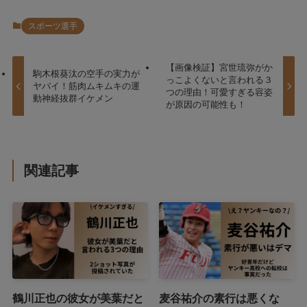
スポーツ選手
【画像検証】宮世琉弥がか
駒木根葵汰の空手の実力が
っこよくないと言われる３
ヤバイ！筋肉ムキムキの運
つの理由！可愛すぎる容姿
動神経抜群イケメン
が原因の可能性も！
関連記事
鶴川正也の彼女が美葉だと
麦谷祐介の素行は悪くな