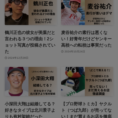
鶴川正也の彼女が美葉だと
麦谷祐介の素行は悪くな
言われる３つの理由！2シ
い！好青年だけどヤンキー
ョット写真が投稿されてい
高校への転校は事実だった
た
2024年10月24日
2024年12月28日
小深田大翔は結婚してる？
【プロ野球トミカ】ヤクル
好きなタイプは北川景子よ
ト（つば九郎）が売ってな
りも有村架純だった
い！まだ買えるお店を徹底