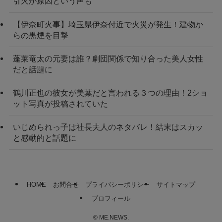
引火が原因という声も
【伊奈町火事】埼玉県伊奈付近で火災が発生！建物か
らの黒煙を目撃
蓬莱竜太の元妻は誰？劇団関係で知り合った美人女性
だと話題に
鶴川正也の彼女が美葉だと言われる３つの理由！2ショ
ット写真が投稿されていた
いじめられっ子は社長夫人のネタバレ！結末はスカッ
と感動的と話題に
HOME
お問合せ
プライバシーポリシー
サイトマップ
プロフィール
©
ME.NEWS.