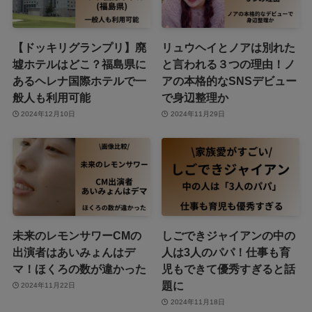
【ドッキリグランプリ】廃
リュウヘイとノアは別れた
墟ホテルはどこ？福島県に
と言われる３つの理由！ノ
あるヘレナ国際ホテルで一
アの本格的なSNSデビュー
般人も利用可能
で身辺整理か
2024年12月10日
2024年11月29日
未来のレモンサワーCMの
しごできジャイアンの中の
出演者はあいみょんはデ
人は3人のパパ！仕事も育
マ！ほくろの数が違かった
児もできて優秀すぎると話
題に
2024年11月22日
2024年11月18日