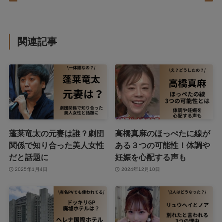
関連記事
蓬莱竜太の元妻は誰？劇団
高橋真麻のほっぺたに線が
関係で知り合った美人女性
ある３つの可能性！体調や
だと話題に
妊娠を心配する声も
2025年1月4日
2024年12月10日