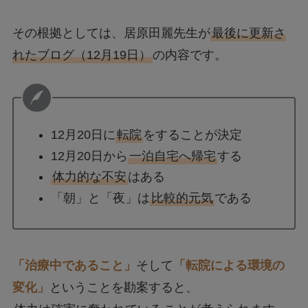
その根拠としては、居原田麗先生が
最後に更新さ
れたブログ（12月19日）
の内容です。
12月20日に
転院
をすることが決定
12月20日から
一泊自宅へ帰宅
する
体力的な不安
はある
「朝」と「夜」は
比較的元気
である
「治療中であること」
そして
「転院による環境の
変化」
ということを勘案すると、