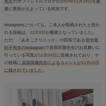
先生
のオフィシャルブログが
2023年12月19日
を最
後に更新が止まっている状況です。
Instagramについても、ご本人が投稿されたと思わ
れる投稿は、
12月9日
が最後となっていました。
ただ、「あきこクリニック」の院長である
田中亜
紀子先生のInstagram
で居原田麗先生のお見舞いに
行っている写真が
12月24日
に投稿されており、そ
の投稿に
居原田麗先生によるコメントが
12月25日
に残されていました
。