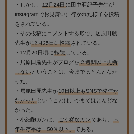
・しかし、
12月24日
に田中亜紀子先生が
Instagramでお見舞いに行かれた様子を投稿
をされている。
・その投稿にコメントする形で、居原田麗
先生が
12月25日に投稿
されている。
・12月20日頃に
転院
している。
・居原田麗先生がブログを
２週間以上更新
しない
ということは、今までほとんどなか
った。
・居原田麗先生が
10日以上もSNSで発信が
なかった
ということは、今までほとんどな
かった。
・小細胞ガンは、
ごく稀なガン
であり、
５
年生存率は「50％以下」
である。