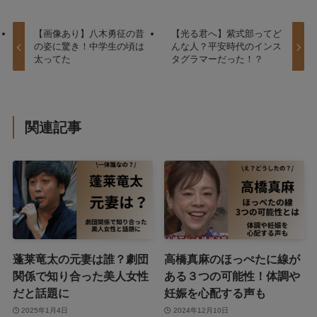
【画像あり】八木勇征の昔
【光る君へ】紫式部ってど
の姿に驚き！中学生の頃は
んな人？平安時代のインス
太ってた
タグラマーだった！？
関連記事
蓬莱竜太の元妻は誰？劇団
高橋真麻のほっぺたに線が
関係で知り合った美人女性
ある３つの可能性！体調や
だと話題に
妊娠を心配する声も
2025年1月4日
2024年12月10日