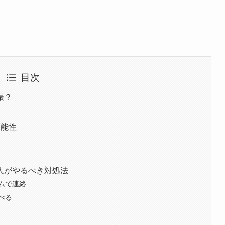
目次
振？
可能性
人がやるべき対処法
ムで連絡
べる