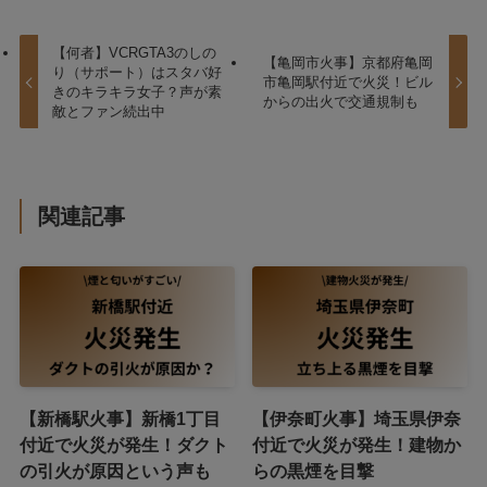
【何者】VCRGTA3のしの
【亀岡市火事】京都府亀岡
り（サポート）はスタバ好
市亀岡駅付近で火災！ビル
きのキラキラ女子？声が素
からの出火で交通規制も
敵とファン続出中
関連記事
【新橋駅火事】新橋1丁目
【伊奈町火事】埼玉県伊奈
付近で火災が発生！ダクト
付近で火災が発生！建物か
の引火が原因という声も
らの黒煙を目撃