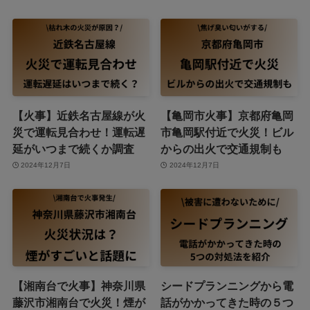
【火事】近鉄名古屋線が火
【亀岡市火事】京都府亀岡
災で運転見合わせ！運転遅
市亀岡駅付近で火災！ビル
延がいつまで続くか調査
からの出火で交通規制も
2024年12月7日
2024年12月7日
【湘南台で火事】神奈川県
シードプランニングから電
藤沢市湘南台で火災！煙が
話がかかってきた時の５つ