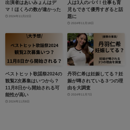
出演者はあいみょんはデ
人は3人のパパ！仕事も育
マ！ほくろの数が違かった
児もできて優秀すぎると話
題に
2024年11月22日
2024年11月18日
ベストヒット歌謡祭2024の
丹羽仁希は妊娠してる？妊
観覧2次募集はいつから？
娠が噂されている３つの理
11月8日から開始される可
由を大調査
能性が高い
2024年11月7日
2024年11月8日