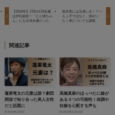
【2024年】JTBのCM女優
柏木悠には兄弟いる！？一
は伊礼姫奈！「とと姉ちゃ
人っ子ではなく、姉がい
ん」にも出演女優だった
た！弟についても調査
関連記事
蓬莱竜太の元妻は誰？劇団
高橋真麻のほっぺたに線が
関係で知り合った美人女性
ある３つの可能性！体調や
だと話題に
妊娠を心配する声も
2025年1月4日
2024年12月10日