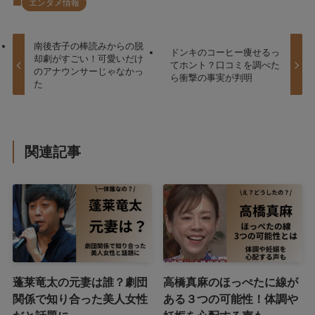
エンタメ情報
南後杏子の棒読みからの脱
ドンキのコーヒー痩せるっ
却劇がすごい！可愛いだけ
てホント？口コミを調べた
のアナウンサーじゃなかっ
ら衝撃の事実が判明
た
関連記事
蓬莱竜太の元妻は誰？劇団
高橋真麻のほっぺたに線が
関係で知り合った美人女性
ある３つの可能性！体調や