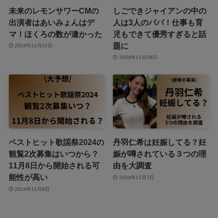
未来のレモンサワーCMの
しごできジャイアンの中の
出演者はあいみょんはデ
人は3人のパパ！仕事も育
マ！ほくろの数が違かった
児もできて優秀すぎると話
題に
2024年11月22日
2024年11月18日
ベストヒット歌謡祭2024の
丹羽仁希は妊娠してる？妊
観覧2次募集はいつから？
娠が噂されている３つの理
11月8日から開始される可
由を大調査
能性が高い
2024年11月7日
2024年11月8日