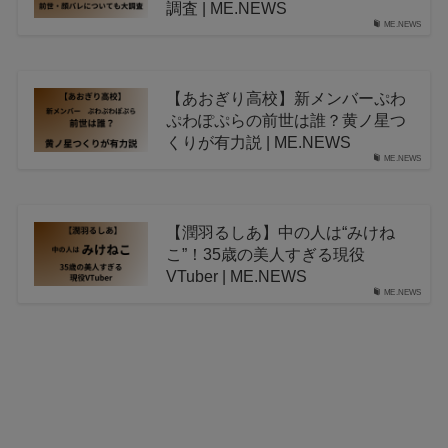
調査 | ME.NEWS
ME.NEWS
【あおぎり高校】新メンバーぷわ
ぷわぽぷらの前世は誰？黄ノ星つ
くりが有力説 | ME.NEWS
ME.NEWS
【潤羽るしあ】中の人は“みけね
こ”！35歳の美人すぎる現役
VTuber | ME.NEWS
ME.NEWS