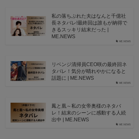
私の落ちぶれた夫はなんと千億社
長ネタバレ!最終回は誰もが納得で
きるスッキリ結末だった |
ME.NEWS
ME.NEWS
リベンジ清掃員CEO咲の最終回ネ
タバレ！気分が晴れやかになると
話題に | ME.NEWS
ME.NEWS
鳳と凰～私の女帝奥様のネタバ
レ！結末のシーンに感動する人続
出中 | ME.NEWS
ME.NEWS