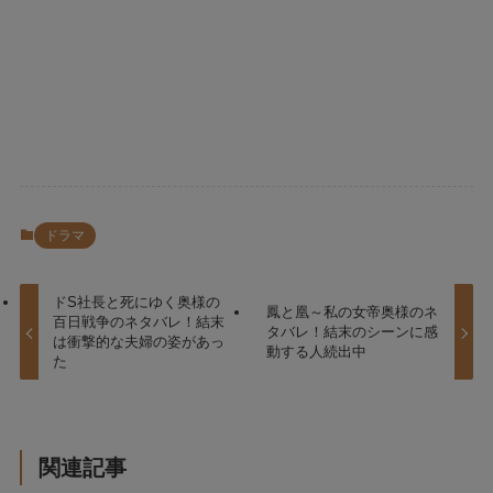
ドラマ
ドS社長と死にゆく奥様の
鳳と凰～私の女帝奥様のネ
百日戦争のネタバレ！結末
タバレ！結末のシーンに感
は衝撃的な夫婦の姿があっ
動する人続出中
た
関連記事