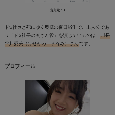
出典元：X
ドS社長と死にゆく奥様の百日戦争で、主人公であ
り「ドS社長の奥さん役」を演じているのは、
川長
谷川愛美（はせがわ まなみ）さん
です。
プロフィール