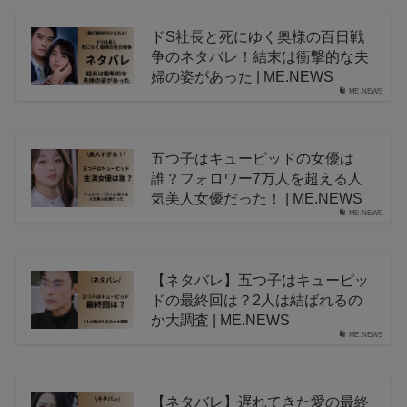
ドS社長と死にゆく奥様の百日戦
争のネタバレ！結末は衝撃的な夫
婦の姿があった | ME.NEWS
ME.NEWS
五つ子はキューピッドの女優は
誰？フォロワー7万人を超える人
気美人女優だった！ | ME.NEWS
ME.NEWS
【ネタバレ】五つ子はキューピッ
ドの最終回は？2人は結ばれるの
か大調査 | ME.NEWS
ME.NEWS
【ネタバレ】遅れてきた愛の最終