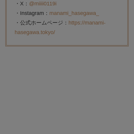
・X：
@miiii0119i
・Instagram：
manami_hasegawa_
・公式ホームページ：
https://manami-
hasegawa.tokyo/