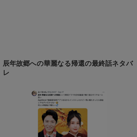
辰年故郷への華麗なる帰還の最終話ネタバ
レ