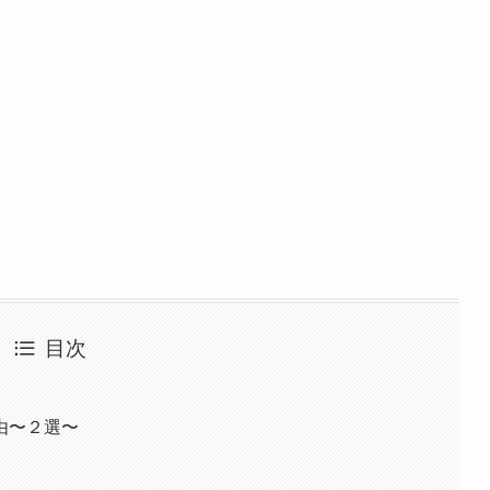
目次
由〜２選〜