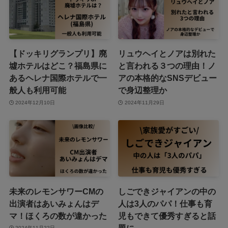
【ドッキリグランプリ】廃
リュウヘイとノアは別れた
墟ホテルはどこ？福島県に
と言われる３つの理由！ノ
あるヘレナ国際ホテルで一
アの本格的なSNSデビュー
般人も利用可能
で身辺整理か
2024年12月10日
2024年11月29日
未来のレモンサワーCMの
しごできジャイアンの中の
出演者はあいみょんはデ
人は3人のパパ！仕事も育
マ！ほくろの数が違かった
児もできて優秀すぎると話
題に
2024年11月22日