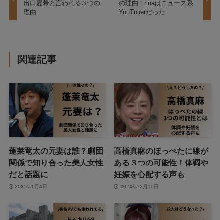
出口夏希と言われる３つの
の理由！rinaはニュース系
理由
YouTuberだった
関連記事
蓬莱竜太の元妻は誰？劇団
高橋真麻のほっぺたに線が
関係で知り合った美人女性
ある３つの可能性！体調や
だと話題に
妊娠を心配する声も
2025年1月4日
2024年12月10日