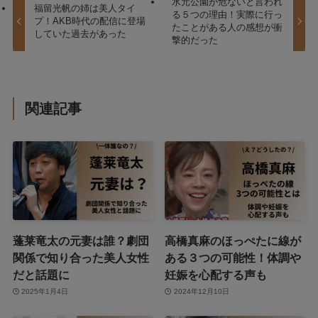
水元公園が危ないと言われ
福留光帆の姉は美人タイ
る５つの理由！実際に行っ
プ！AKB時代の配信に登場
たことがある人の感想が衝
していた過去があった
撃的だった
関連記事
蓬莱竜太の元妻は誰？劇団
高橋真麻のほっぺたに線が
関係で知り合った美人女性
ある３つの可能性！体調や
だと話題に
妊娠を心配する声も
2025年1月4日
2024年12月10日